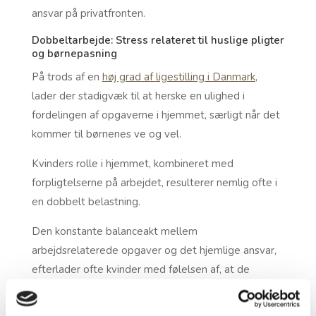
ansvar på privatfronten.
Dobbeltarbejde: Stress relateret til huslige pligter
og børnepasning
På trods af en
høj grad af ligestilling i Danmark
,
lader der stadigvæk til at herske en ulighed i
fordelingen af opgaverne i hjemmet, særligt når det
kommer til børnenes ve og vel.
Kvinders rolle i hjemmet, kombineret med
forpligtelserne på arbejdet, resulterer nemlig ofte i
en dobbelt belastning.
Den konstante balanceakt mellem
arbejdsrelaterede opgaver og det hjemlige ansvar,
efterlader ofte kvinder med følelsen af, at de
hverken kan yde deres bedste på arbejdet eller
hjemme, hvilket skaber en vedvarende følelse af