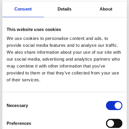
utilstrækkelighed og stress.
Consent
Details
About
Sociokulturelle forventninger: Stress fra
samfundsmæssige normer og forventninger
This website uses cookies
Endelig er der de sociokulturelle forventninger, der
lægger yderligere pres på kvinder.
We use cookies to personalise content and ads, to
provide social media features and to analyse our traffic.
Disse forventninger kan omfatte alt fra den måde,
We also share information about your use of our site with
kvinder bør opføre sig på, til hvordan de bør se ud,
our social media, advertising and analytics partners who
til de roller, de forventes at udfylde i både det
may combine it with other information that you’ve
provided to them or that they’ve collected from your use
offentlige og private rum.
of their services.
Disse ofte urealistiske, og til tider begrænsende,
normer kan skabe en konstant intern og ekstern
Consent
konflikt, hvilket øger stressniveauet for det enkelte
Necessary
Selection
individ.
Især den underforståede forventning om, at
kvinder
Preferences
skal være de primære omsorgspersoner, uanset