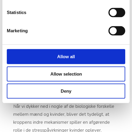
deres professionelle ambitioner
, bidrager til en
Statistics
kultur, hvor kvinders behov og ønsker ikke
imødekommes tilstrækkeligt.
Marketing
Sammen skaber disse faktorer et miljø, hvor kvinder
jævnligt møder barrierer, der forhindrer dem i fuldt
ud at trives både på arbejdspladsen, derhjemme og
Allow all
socialt.
Allow selection
Biologiske årsager til øget stress
Deny
hos kvinder
Når vi dykker ned i nogle af de biologiske forskelle
mellem mænd og kvinder, bliver det tydeligt, at
kroppens indre mekanismer spiller en afgørende
rolle i de stresspåvirkninger kvinder oplever.