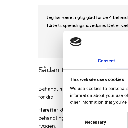
Jeg har været rigtig glad for de 4 behan
førte til spændingshovedpine. Det er væ
Consent
Sådan foregår en cupping
This website uses cookies
Behandlingen varer cirka en halv time 
We use cookies to personalis
information about your use of
for dig.
other information that you’ve
Herefter klæder du om og ligger dig p
Consent
behandling, får du massageolie på og
Necessary
Selection
ryggen.