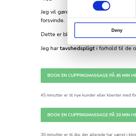
Jeg vil gøre opmærksom på, at du med
forsvinde.
Deny
Dette er blot et tegn på, at kroppen er
Jeg har
tavshedspligt
i forhold til de 
BOOK EN CUPPINGMASSAGE PÅ 45 MIN H
45 minutter er til nye kunder eller klienter med
BOOK EN CUPPINGMASSAGE PÅ 30 MIN H
30 minutter er til dig, der allerede har været i k