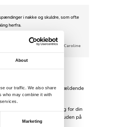
d spændinger i nakke og skuldre, som ofte
ing herfra.
Anmeldelse fra Caroline
About
e problematikker der gør sig gældende
se our traffic. We also share
ers who may combine it with
 services.
 min. Hvis det giver mening for din
res hen over for eksempel huden på
Marketing