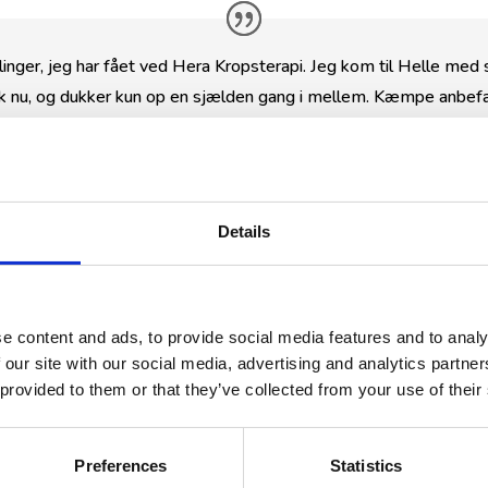
dlinger, jeg har fået ved Hera Kropsterapi. Jeg kom til Helle me
k nu, og dukker kun op en sjælden gang i mellem. Kæmpe anbefal
Details
behandling:
(for én problematik). Vi tager først en snak om, hvilk
e content and ads, to provide social media features and to analy
 our site with our social media, advertising and analytics partn
 provided to them or that they’ve collected from your use of their
å briksen. Cupperne skal sidde på området mellem 5-15
 modtager flydende cupping, som er en cup, der masse
Preferences
Statistics