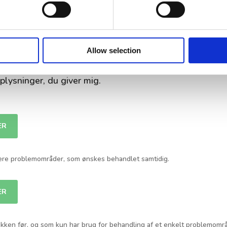
 cupping kan få nogle røde/blå mærker fra sugekopper
Allow selection
 i gang med at hele sig selv – og det er ikke farligt.
oplysninger, du giver mig.
ER
 flere problemområder, som ønskes behandlet samtidig.
ER
linikken før, og som kun har brug for behandling af et enkelt problemomr