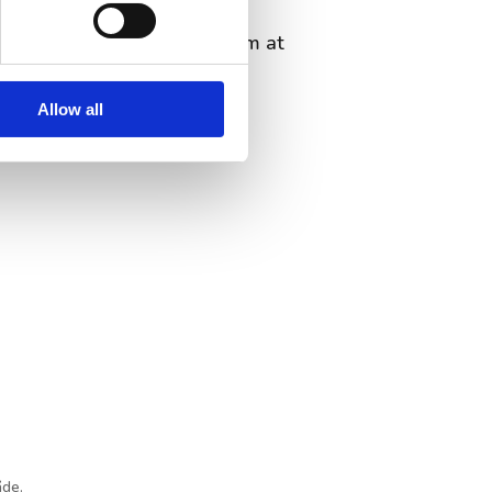
ne, der kan tage 1-2 uger om at
Allow all
åde.